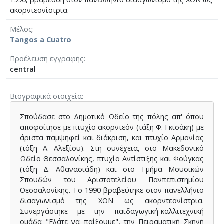
ακορντεονίστρια.
Μέλος
Tangos a Cuatro
Προέλευση εγγραφής
central
Βιογραφικά στοιχεία
Σπούδασε στο Δημοτικό Ωδείο της πόλης απ' όπου
αποφοίτησε με πτυχίο ακορντεόν (τάξη Φ. Γκισάκη) με
άριστα παμψηφεί και διάκριση, και πτυχίο Αρμονίας
(τόξη Α. Αλεξίου). Στη συνέχεια, στο Μακεδονικό
Ωδείο Θεσσαλονίκης, πτυχίο Αντίστιξης και Φούγκας
(τόξη Δ. Αθανασιάδη) και στο Τμήμα Μουσικών
Σπουδών του Αριστοτελείου Πανπεπιστημίου
Θεσσαλονίκης. Το 1990 βραβεύτηκε στον πανελλήνιο
διααγωνισμό της ΧΟΝ ως ακορντεονίστρια.
Συνεργάστηκε με την παιδαγωγική-καλλιτεχνική
ομάδα "Ελάτε να παίξουμε", την Πειραματική Σκηνή