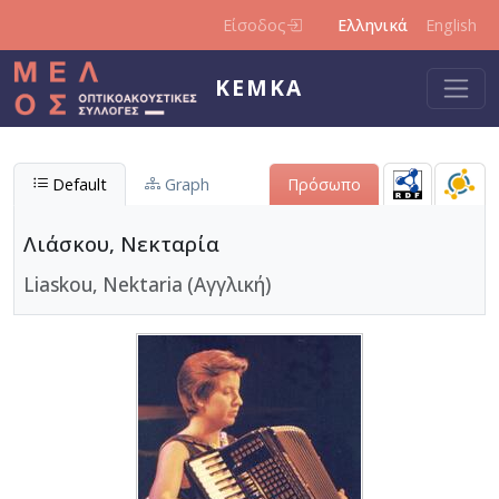
Παράκαμψη προς το κυρίως περιεχόμενο
Είσοδος
Ελληνικά
English
ΚΕΜΚΑ
Default
Graph
Πρόσωπο
Λιάσκου, Νεκταρία
Liaskou, Nektaria (Αγγλική)