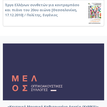
Έργα Ελλήνων συνθετών για κοντραμπάσο
και πιάνο του 20ου αιώνα [Θεσσαλονίκη,
17.12.2010] / Πολίτης, Ευγένιος
«Κεντρικό Μουσικό Καθιερωμένο Αρχείο (ΚεΜΚΑ)».