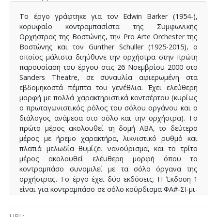
Το έργο γράφτηκε για τον Edwin Barker (1954-),
κορυφαίο κοντραμπασίστα της Συμφωνικής
Ορχήστρας της Βοστώνης, την Pro Αrte Orchester της
Βοστώνης και τον Gunther Schuller (1925-2015), ο
οποίος μάλιστα διηύθυνε την ορχήστρα στην πρώτη
παρουσίαση του έργου στις 26 Νοεμβρίου 2000 στο
Sanders Theatre, σε συναυλία αφιερωμένη στα
εβδομηκοστά πέμπτα του γενέθλια. Έχει ελεύθερη
μορφή με πολλά χαρακτηριστικά κοντσέρτου (κυρίως
ο πρωταγωνιστικός ρόλος του σόλου οργάνου και ο
διάλογος ανάμεσα στο σόλο και την ορχήστρα). Το
πρώτο μέρος ακολουθεί τη δομή ΑΒΑ, το δεύτερο
μέρος με ήρεμο χαρακτήρα, λικνιστικό ρυθμό και
πλατιά μελωδία θυμίζει νανούρισμα, και το τρίτο
μέρος ακολουθεί ελέυθερη μορφή όπου το
κοντραμπάσο συνομιλεί με τα σόλο όργανα της
ορχήστρας. Το έργο έχει δύο εκδόσεις. Η Έκδοση 1
είναι για κοντραμπάσο σε σόλο κούρδισμα ΦΑ#-ΣΙ-μι-
λα και ενορχήστρωση σε Ντο. Η Έκδοση 2 είναι για
κοντραμπάσο σε φυσικό κούρδισμα ΜΙ-ΛΑ-ρε-σολ και
URL