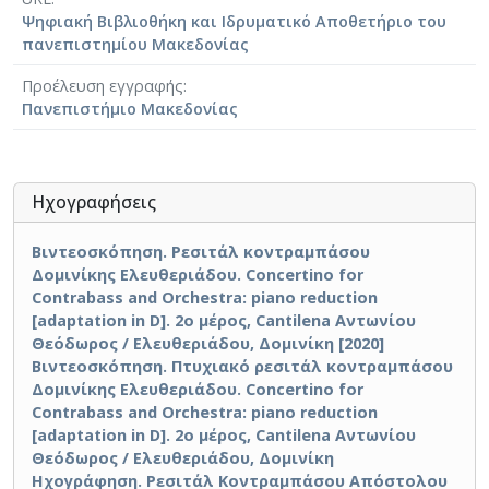
ενορχήστρωση σε Σι ύφεση. Υπάρχουν άλλες δύο
Ψηφιακή Βιβλιοθήκη και Ιδρυματικό Αποθετήριο του
(Έκδοση 1 και 2) εκφράσεις του έργου, όπου το
πανεπιστημίου Μακεδονίας
μέρος της ορχήστρας έχει γίνει μεταγραφή για πιάνο.
Προέλευση εγγραφής
Πανεπιστήμιο Μακεδονίας
Ηχογραφήσεις
Βιντεοσκόπηση. Ρεσιτάλ κοντραμπάσου
Δομινίκης Ελευθεριάδου. Concertino for
Contrabass and Orchestra: piano reduction
[adaptation in D]. 2ο μέρος, Cantilena Αντωνίου
Θεόδωρος / Ελευθεριάδου, Δομινίκη [2020]
Βιντεοσκόπηση. Πτυχιακό ρεσιτάλ κοντραμπάσου
Δομινίκης Ελευθεριάδου. Concertino for
Contrabass and Orchestra: piano reduction
[adaptation in D]. 2ο μέρος, Cantilena Αντωνίου
Θεόδωρος / Ελευθεριάδου, Δομινίκη
Ηχογράφηση. Ρεσιτάλ Κοντραμπάσου Απόστολου