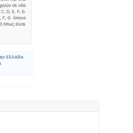
ηγούν σε νέα
, D, E, F, G.
 F, G -όποια
3 όπως είναι
την Ελλάδα
ι