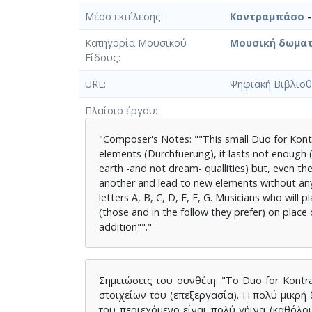
Μέσο εκτέλεσης
Κοντραμπάσο
-
Κατηγορία Μουσικού
Μουσική δωματ
Είδους
URL
Ψηφιακή Βιβλιοθ
Πλαίσιο έργου
"Composer's Notes: ""This small Duo for Kontr
elements (Durchfuerung), it lasts not enough (5' 
earth -and not dream- quallities) but, even th
another and lead to new elements without any 
letters A, B, C, D, E, F, G. Musicians who will p
(those and in the follow they prefer) on place
addition""."
Σημειώσεις του συνθέτη: "Το Duo for Kontr
στοιχείων του (επεξεργασία). Η πολύ μικρή δι
του περιεχόμενο είναι πολύ γήινα (καθόλου