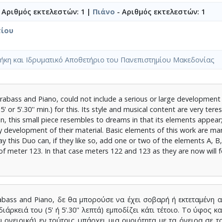
 Αριθμός εκτελεστών: 1 |
Πιάνο
- Αριθμός εκτελεστών: 1
ίου
ήκη και Ιδρυματικό Αποθετήριο του Πανεπιστημίου Μακεδονίας
abass and Piano, could not include a serious or large development 
or 5'.30'' min.) for this. Its style and musical content are very terestr
en, this small piece resembles to dreams in that its elements appear
development of their material. Basic elements of this work are mar
lay this Duo can, if they like so, add one or two of the elements A, B,
 of meter 123. In that case meters 122 and 123 as they are now will 
abass and Piano, δε θα μπορούσε να έχει σοβαρή ή εκτεταμένη 
άρκειά του (5' ή 5'.30'' λεπτά) εμποδίζει κάτι τέτοιο. Το ύφος κ
 ονειρικά) εν τούτοις υπάρχει μια ομοιότητα με τα όνειρα σε το