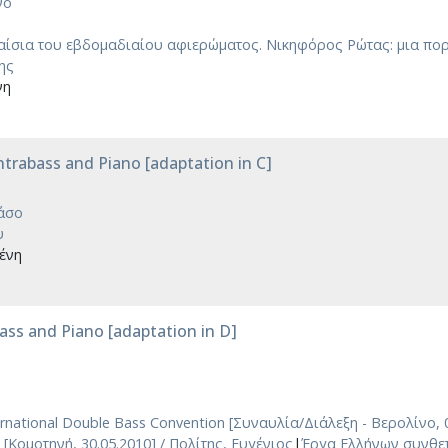
νο
αίσια του εβδομαδιαίου αφιερώματος. Νικηφόρος Ρώτας: μια πορ
ης
νη
trabass and Piano [adaptation in C]
άσο
υ
ένη
ass and Piano [adaptation in D]
ternational Double Bass Convention [Συναυλία/Διάλεξη - Βερολίνο, 
Κομοτηνή, 30.05.2010] / Πολίτης, Ευγένιος
|
Έργα Ελλήνων συνθετ