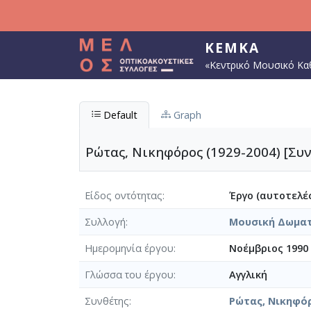
Παράκαμψη προς το κυρίως περιεχόμενο
ΚΕΜΚΑ
«Κεντρικό Μουσικό Κα
Default
Graph
Ρώτας, Νικηφόρος (1929-2004) [Συν
Είδος οντότητας
Έργο (αυτοτελές
Συλλογή
Μουσική Δωμα
Ημερομηνία έργου
Νοέμβριος 1990
Γλώσσα του έργου
Αγγλική
Συνθέτης
Ρώτας, Νικηφόρ