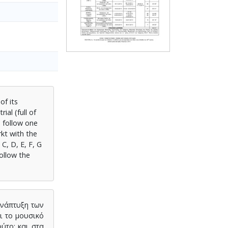
of its
ial (full of
; follow one
kt with the
 C, D, E, F, G
follow the
ανάπτυξη των
αι το μουσικό
ύτο: και στα