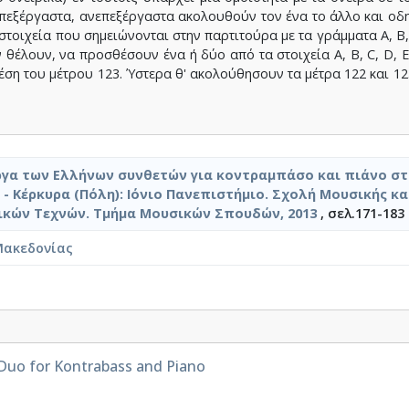
επεξέργαστα, ανεπεξέργαστα ακολουθούν τον ένα το άλλο και οδ
τοιχεία που σημειώνονται στην παρτιτούρα με τα γράμματα A, B, C
θέλουν, να προσθέσουν ένα ή δύο από τα στοιχεία A, B, C, D, E,
έση του μέτρου 123. Ύστερα θ' ακολούθησουν τα μέτρα 122 και 12
ργα των Ελλήνων συνθετών για κοντραμπάσο και πιάνο σ
 - Κέρκυρα (Πόλη): Ιόνιο Πανεπιστήμιο. Σχολή Μουσικής κα
κών Τεχνών. Τμήμα Μουσικών Σπουδών, 2013
, σελ.171-183
Μακεδονίας
Duo for Kontrabass and Piano