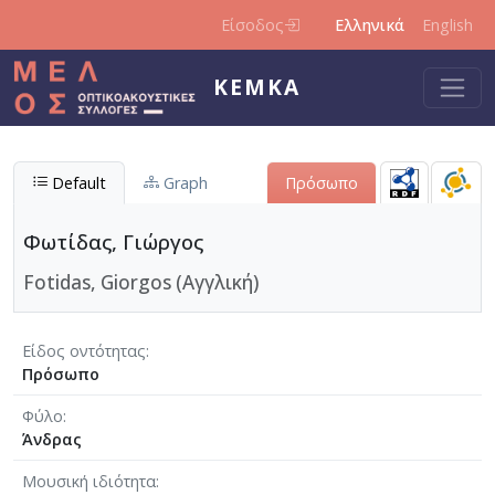
Παράκαμψη προς το κυρίως περιεχόμενο
Είσοδος
Ελληνικά
English
ΚΕΜΚΑ
Default
Graph
Πρόσωπο
Φωτίδας, Γιώργος
Fotidas, Giorgos (Αγγλική)
Είδος οντότητας
Πρόσωπο
Φύλο
Άνδρας
Μουσική ιδιότητα