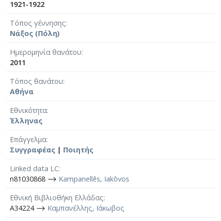
1921-1922
Τόπος γέννησης
Νάξος (Πόλη)
Ημερομηνία θανάτου
2011
Τόπος θανάτου
Αθήνα
Εθνικότητα
Έλληνας
Επάγγελμα
Συγγραφέας
|
Ποιητής
Linked data LC
n81030868 ⟶
Kampanellēs, Iakōvos
Εθνική Βιβλιοθήκη Ελλάδας
A34224 ⟶
Καμπανέλλης, Ιάκωβος