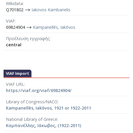
Wikidata
Q701802 ⟶
Iakovos Kambanelis
VIAF
69824904 ⟶
Kampanellēs, Iakōvos
Προέλευση εγγραφής
central
VIAF Import
VIAF URL
https://viaf.org/viaf/69824904/
Library of Congress/NACO
Kampanellēs, Iakōvos, 1921 or 1922-2011
National Library of Greece
Καμπανέλλης, Ιάκωβος, (1922-2011)