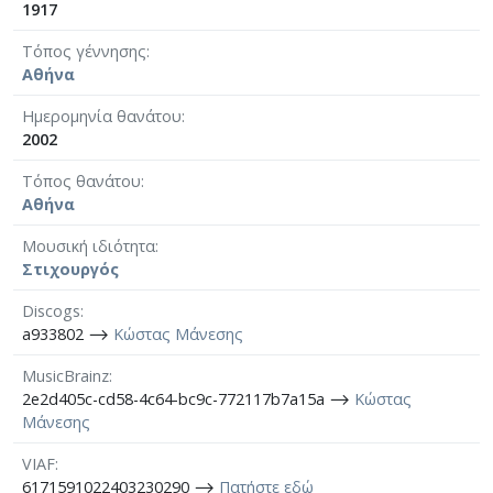
1917
Τόπος γέννησης
Αθήνα
Ημερομηνία θανάτου
2002
Τόπος θανάτου
Αθήνα
Μουσική ιδιότητα
Στιχουργός
Discogs
a933802 ⟶
Κώστας Μάνεσης
MusicBrainz
2e2d405c-cd58-4c64-bc9c-772117b7a15a ⟶
Κώστας
Μάνεσης
VIAF
6171591022403230290 ⟶
Πατήστε εδώ