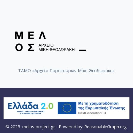
εφαρμογή καινοτόμων αντιλήψεων στη δακτυλοθεσία
και στη χρήση διαφόρων κουρδισμάτων.
Παράλληλη δραστηριότητά του είναι η κατασκευή
οργάνων (αναφέρεται ενδεικτικά η κατασκευή της
πρώτης viola da gamba στην Ελλάδα). Μελετά την
μοναδική, σε σύγκριση με τα υπόλοιπα συμφωνικά
έγχορδα, ποικιλομορφία του κοντραμπάσσου όπως
συνεχώς διαμορφώνεται ανάλογα με τις απαιτήσεις
κάθε εποχής και παρακολουθεί στενά τις σύγχρονες
εξελίξεις στο ιδιαίτερο πεδίο που αποτελεί η
ΤΑΜΟ «Αρχείο Παρτιτούρων Μίκη Θεοδωράκη»
κατασκευή του.
© 2025
melos-project.gr
- Powered by:
ReasonableGraph.org