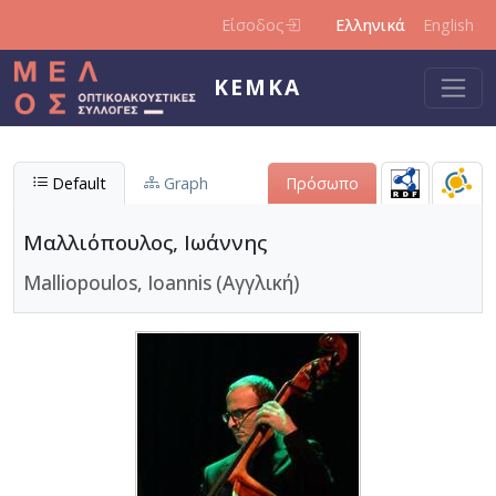
Παράκαμψη προς το κυρίως περιεχόμενο
Είσοδος
Ελληνικά
English
ΚΕΜΚΑ
Default
Graph
Πρόσωπο
Μαλλιόπουλος, Ιωάννης
Malliopoulos, Ιοannis (Αγγλική)