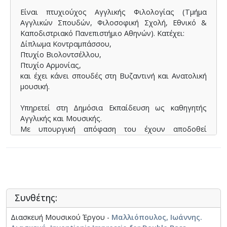
Είναι πτυχιούχος Αγγλικής Φιλολογίας (Τμήμα
Αγγλικών Σπουδών, Φιλοσοφική Σχολή, Εθνικό &
Καποδιστριακό Πανεπιστήμιο Αθηνών). Κατέχει:
Δίπλωμα Κοντραμπάσσου,
Πτυχίο Βιολοντσέλλου,
Πτυχίο Αρμονίας,
και έχει κάνει σπουδές στη Βυζαντινή και Ανατολική
μουσική.
Υπηρετεί στη Δημόσια Εκπαίδευση ως καθηγητής
Αγγλικής και Μουσικής.
Με υπουργική απόφαση του έχουν αποδοθεί
πρόσθετες μουσικές ειδικεύσεις στα όργανα
κοντραμπάσσο και βιολοντσέλλο.
Για το διάστημα 2004-2011 που εργάσθηκε στη Ρόδο,
ανάμεσα στις μουσικές του δραστηριότητες
διακρίθηκε :
Συνθέτης:
- ως κοντραμπασσίστας με την ανάδειξη των
δυνατοτήτων του οργάνου σε συναυλίες με έργα και
Διασκευή Μουσικού Έργου -
Μαλλιόπουλος, Ιωάννης.
συνθέσεις του κλασσικού, παραδοσιακού, jazz,