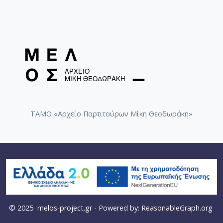
ΤΑΜΟ «Αρχείο Παρτιτούρων Μίκη Θεοδωράκη»
© 2025
melos-project.gr
- Powered by:
ReasonableGraph.org