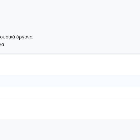
μουσικά όργανα
να