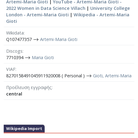
Artemi-Maria Gioti
|
YouTube - Artemi-Maria Gioti -
2022 Women in Data Science Villach
|
University College
London - Artemi-Maria Gioti
|
Wikipedia - Artemi-Maria
Gioti
Wikidata
Q107477357 ⟶
Artemi-Maria Gioti
Discogs
7710394 ⟶
Maria Gioti
VIAF
8270158491045911920008 ( Personal ) ⟶
Gioti, Artemi-Maria
Προέλευση εγγραφής
central
Wikipedia Import