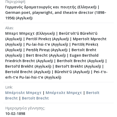
Περιγραφή
Γερμανός δραματουργός και ποιητής (Ελληνική)
|
German poet, playwright, and theatre director (1898–
1956) (Αγγλική)
Alias
Μπερτ Μπρεχτ (Ελληνική)
|
Berŭtʻoltʻŭ Bŭrehitʻŭ
(Αγγλική)
|
Pertōl Pirekcṭ (Αγγλική)
|
Mpertolt Mprecht
(Αγγλική)
|
Pu-lai-hsi-tʻe (Αγγλική)
|
Pertōlṭ Pirekcṭ
(Αγγλική)
|
Perṭōlṭ Pireṣṭ (Αγγλική)
|
Bertolt Breht
(Αγγλική)
|
Bert Brecht (Αγγλική)
|
Eugen Berthold
Friedrich Brecht (Αγγλική)
|
Bertholt Brecht (Αγγλική)
|
Bertolʹd Brekht (Αγγλική)
|
Bertolʹt Brekht (Αγγλική)
|
Bertold Brecht (Αγγλική)
|
Bŭrehitʻŭ (Αγγλική)
|
Pei-tʻo-
erh-tʻe Pu-lai-hsi-tʻe (Αγγλική)
Link
Μπέρτολτ Μπρεχτ
|
Μπέρτολτ Μπρεχτ
|
Bertolt
Brecht
|
Bertolt Brecht
Ημερομηνία γέννησης
10-02-1898