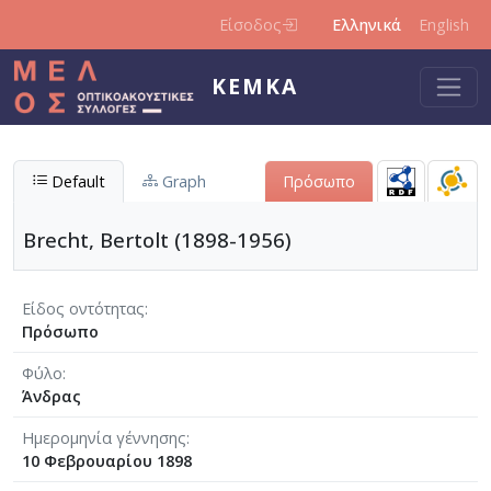
Παράκαμψη προς το κυρίως περιεχόμενο
Είσοδος
Ελληνικά
English
ΚΕΜΚΑ
Default
Graph
Πρόσωπο
Brecht, Bertolt (1898-1956)
Είδος οντότητας
Πρόσωπο
Φύλο
Άνδρας
Ημερομηνία γέννησης
10 Φεβρουαρίου 1898