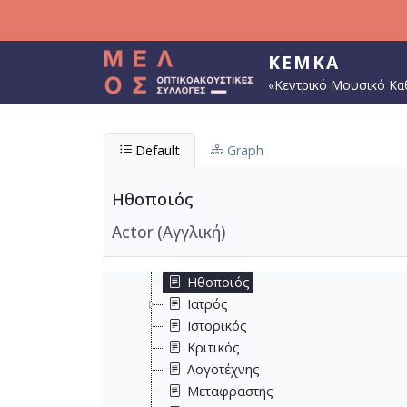
Παράκαμψη προς το κυρίως περιεχόμενο
Επάγγελμα
ΚΕΜΚΑ
Αρχαιολόγος
«Κεντρικό Μουσικό Κα
Αρχιτέκτονας
Βιβλιοθηκονόμος
Δάσκαλος
Default
Graph
Δημοσιογράφος
Δικηγόρος
Διπλωμάτης
Ηθοποιός
Εκδότης
Actor (Αγγλική)
Εκπαιδευτικός
Ζωγράφος
Ηθοποιός
Ιατρός
Ιστορικός
Κριτικός
Λογοτέχνης
Μεταφραστής