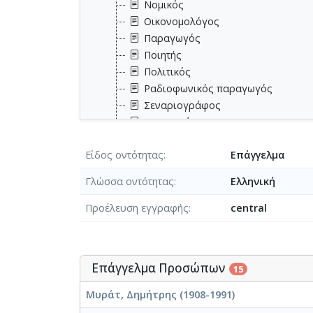
Νομικός
Οικονομολόγος
Παραγωγός
Ποιητής
Πολιτικός
Ραδιοφωνικός παραγωγός
Σεναριογράφος
Σκηνογράφος
Σκηνοθέτης
Είδος οντότητας
Επάγγελμα
Στρατιωτικός
Συγγραφέας
Γλώσσα οντότητας
Ελληνική
Τηλεοπτικός παραγωγός
Φαρμακοποιός
Προέλευση εγγραφής
central
Φιλόλογος
Χορευτής
Επάγγελμα Προσώπων
15
Μυράτ, Δημήτρης (1908-1991)