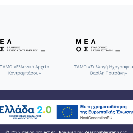
ΤΑΜΟ «Ελληνικό Αρχείο
ΤΑΜΟ «Συλλογή Ηχογραφημ
Κοντραμπάσου»
Βασίλη Τσιτσάνη»
© 2025
melos-project.gr
- Powered by:
ReasonableGraph.org