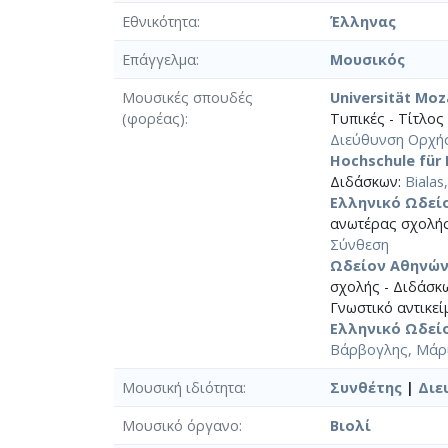
Εθνικότητα
Έλληνας
Επάγγελμα
Μουσικός
Μουσικές σπουδές
Universität Mo
(φορέας)
Τυπικές - Τίτλος
Διεύθυνση Ορχή
Hochschule für
Διδάσκων:
Bialas
Ελληνικό Ωδεί
ανωτέρας σχολής
Σύνθεση
Ωδείον Αθηνώ
σχολής - Διδάσκ
Γνωστικό αντικεί
Ελληνικό Ωδεί
Βάρβογλης, Μάρι
Μουσική ιδιότητα
Συνθέτης
|
Διε
Μουσικό όργανο
Βιολί