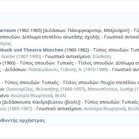
zarteum
(1962-1965) [Διδάσκων: Πάουμγκαρντερ, Μπέρναρντ] - Τ
 σπουδών: Δίπλωμα επιπέδου ανωτάτης σχολής - Γνωστικό αντικεί
στρας
 Musik und Theatre München
(1960-1962) - Τύπος σπουδών: Τυπι
, Günter (1907-1995)
- Γνωστικό αντικείμενο:
Σύνθεση
ο
(1960) - Τύπος σπουδών: Τυπικές - Τίτλος σπουδών: Δίπλωμα ε
 - Διδάσκων:
Παπαϊωάννου, Γιάννης Α. (1910-1989)
- Γνωστικό αντ
ν
- Τύπος σπουδών: Τυπικές - Τίτλος σπουδών: Πτυχίο επιπέδου
ων:
Οικονομίδης, Φιλοκτήτης (1889-1957)
,
Μπουστίντουι, Ιωσήφ (1
μενο:
Ανώτερα θεωρητικά
,
Βιολί
ο
[Διδάσκουσα: Κανδρεβιώτου (βιολί)] - Τύπος σπουδών: Τυπικές
ος (1885-1967)
- Γνωστικό αντικείμενο:
Ανώτερα θεωρητικά
,
Βιολ
υθυντής ορχήστρας