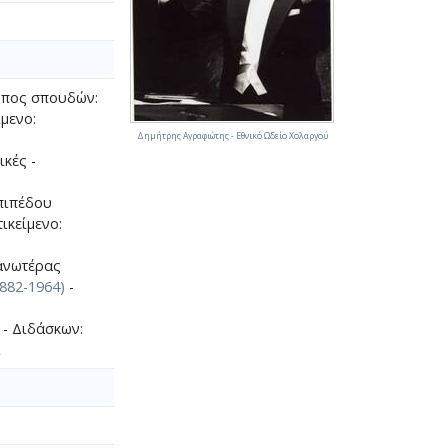
ύπος σπουδών:
μενο:
Δημήτρης Αγραφιώτης - Εθνικό Ωδείο Χολαργού
κές -
πιπέδου
ικείμενο:
 ανωτέρας
882-1964)
-
 - Διδάσκων:
ί