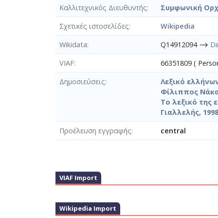
Καλλιτεχνικός Διευθυντής
Συμφωνική Ορχ
Σχετικές ιστοσελίδες
Wikipedia
Wikidata
Q14912094 ⟶
Di
VIAF
66351809 ( Pers
Δημοσιεύσεις
Λεξικό ελλήνων
Φίλιππος Νάκα
Το λεξικό της 
Γιαλλελής, 199
Προέλευση εγγραφής
central
VIAF Import
Wikipedia Import