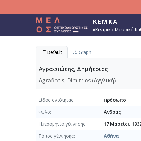
Παράκαμψη προς το κυρίως περιεχόμενο
ΚΕΜΚΑ
«Κεντρικό Μουσικό Κα
Default
Graph
Αγραφιώτης, Δημήτριος
Agrafiotis, Dimitrios (Αγγλική)
Είδος οντότητας
Πρόσωπο
Φύλο
Άνδρας
Ημερομηνία γέννησης
17 Μαρτίου 193
Τόπος γέννησης
Αθήνα