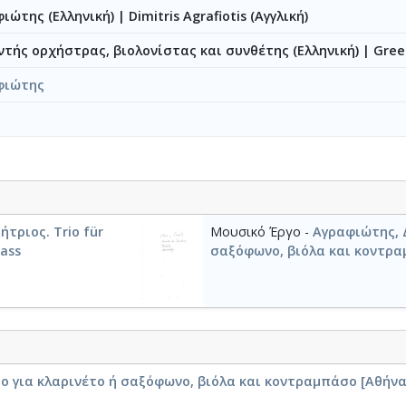
ιώτης (Ελληνική)
|
Dimitris Agrafiotis (Αγγλική)
ντής ορχήστρας, βιολονίστας και συνθέτης (Ελληνική)
|
Gree
φιώτης
τριος. Trio für
Μουσικό Έργο -
Αγραφιώτης, Δ
bass
σαξόφωνο, βιόλα και κοντρ
ο για κλαρινέτο ή σαξόφωνο, βιόλα και κοντραμπάσο [Αθήνα