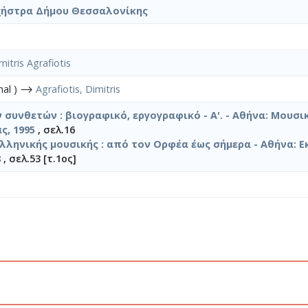
ήστρα Δήμου Θεσσαλονίκης
mitris Agrafiotis
onal ) ⟶
Agrafiotis, Dimitris
 συνθετών : βιογραφικό, εργογραφικό - A'. - Αθήνα: Μουσι
ς, 1995
, σελ.16
ελληνικής μουσικής : από τον Ορφέα έως σήμερα - Αθήνα: Ε
8
, σελ.53 [τ.1ος]