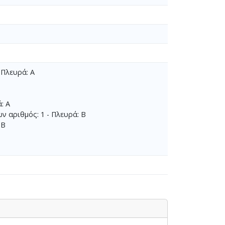
 Πλευρά: Α
: Α
ν αριθμός: 1 - Πλευρά: Β
 Β