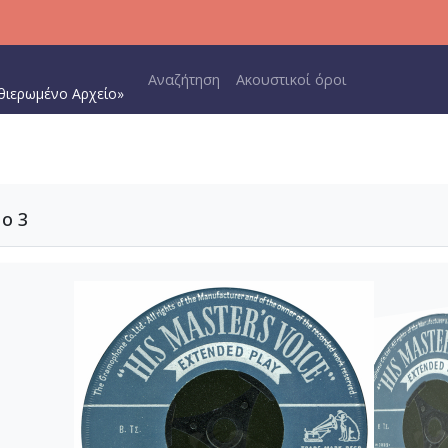
Main navigation
Αναζήτηση
Ακουστικοί όροι
θιερωμένο Αρχείο»
o 3