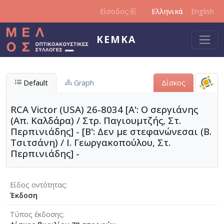
Παράκαμψη προς το κυρίως περιεχόμενο
Είσοδος
Ελληνικά
English
ΚΕΜΚΑ
Default
Graph
Δίσκος
RCA Victor (USA) 26-8034 [Α': Ο σεργιάνης
(Απ. Καλδάρα) / Στρ. Παγιουμτζής, Στ.
Περπινιάδης] - [Β': Δεν με στεφανώνεσαι (Β.
Τσιτσάνη) / Ι. Γεωργακοπούλου, Στ.
Περπινιάδης] -
Είδος οντότητας
Έκδοση
Τύπος έκδοσης