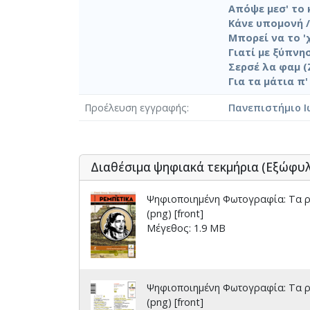
Απόψε μεσ' το 
Κάνε υπομονή /
Μπορεί να το '
Γιατί με ξύπνη
Σερσέ λα φαμ (
Για τα μάτια π'
Προέλευση εγγραφής
Πανεπιστήμιο Ι
Διαθέσιμα ψηφιακά τεκμήρια (Εξώφυ
Ψηφιοποιημένη Φωτογραφία: Τα ρε
(png) [front]
Μέγεθος: 1.9 MB
Ψηφιοποιημένη Φωτογραφία: Τα ρε
(png) [front]