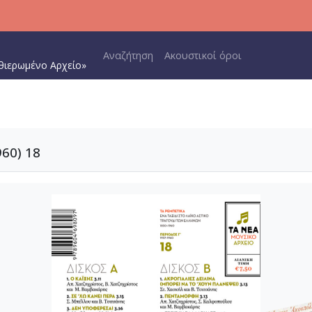
Main navigation
Αναζήτηση
Ακουστικοί όροι
θιερωμένο Αρχείο»
960) 18