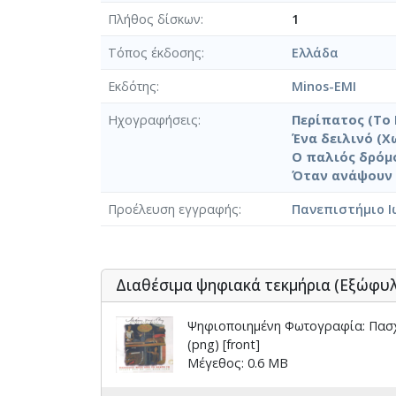
Πλήθος δίσκων
1
Τόπος έκδοσης
Ελλάδα
Εκδότης
Minos-EMI
Ηχογραφήσεις
Περίπατος (Το 
Ένα δειλινό (Χω
Ο παλιός δρόμο
Όταν ανάψουν ο
Προέλευση εγγραφής
Πανεπιστήμιο Ι
Διαθέσιμα ψηφιακά τεκμήρια (Εξώφυ
Ψηφιοποιημένη Φωτογραφία: Πασχ
(png) [front]
Μέγεθος: 0.6 MB