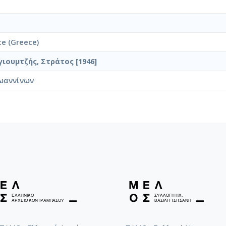
ce (Greece)
γιουμτζής, Στράτος [1946]
ωαννίνων