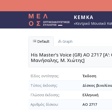
Παράκαμψη προς το κυρίως περιεχόμενο
ΚΕΜΚΑ
«Κεντρικό Μουσικό Κα
Default
Graph
His Master's Voice (GR) AO 2717 [Α':
Μανήσαλης, Μ. Χιώτης]
Είδος οντότητας
Έκδοση
Τύπος έκδοσης
Δίσκος βινυλίο
Γλώσσα έκδοσης
Ελληνική
Αριθμός δίσκου
AO 2717