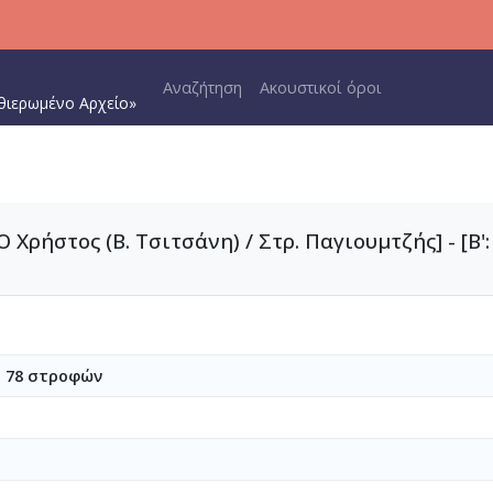
Main navigation
Αναζήτηση
Ακουστικοί όροι
θιερωμένο Αρχείο»
 Ο Χρήστος (Β. Τσιτσάνη) / Στρ. Παγιουμτζής] - [Β
υ 78 στροφών