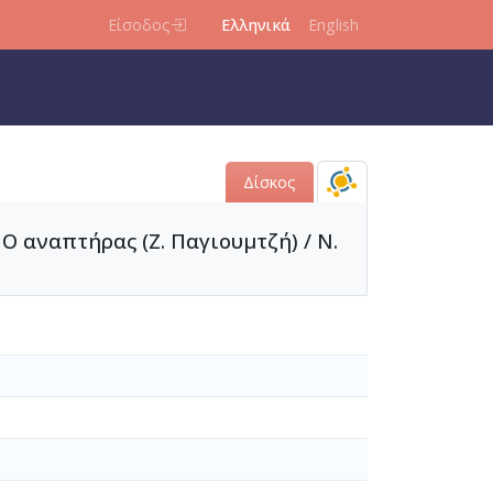
Είσοδος
Ελληνικά
English
Δίσκος
': Ο αναπτήρας (Ζ. Παγιουμτζή) / Ν.