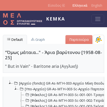
Παράκαμψη προς το κυρίως περιεχόμενο
Είσοδος
Ελληνικά
English
ΚΕΜΚΑ
Default
Graph
Παρτιτούρα
"Όμως μάταια..." - Άρια βαρύτονου [1958-08-
25]
" But in Vain" - Baritone aria (Αγγλική)
[Αρχείο (fonds)] GR-As-MTH-003-Αρχείο Μίκη Θεοδωρ
[Υπο-Αρχείο] GR-As-MTH-003-Sc-Αρχείο Παρτιτο
[Φάκελος] GR-As-MTH-003-Sc-001-001-Τραγούδι
[Φάκελος] GR-As-MTH-003-Sc-001-002-Τετράδια
[Φάκελος] GR-As-MTH-003-Sc-001-003-Σκόρπια