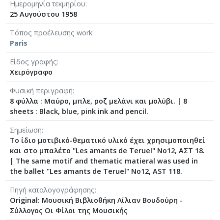
Ημερομηνία τεκμηρίου
[Φάκελος] GR-As-MTH-003-Sc-008-060-Άνοιξη 
25 Αυγούστου 1958
[Φάκελος] GR-As-MTH-003-Sc-008-061-Fuga [19
Τόπος προέλευσης work
[Φάκελος] GR-As-MTH-003-Sc-008-062-Fuga [19
Paris
[Φάκελος] GR-As-MTH-003-Sc-008-063-Έρως και
[Φάκελος] GR-As-MTH-003-Sc-008-064-Ασκήσεις
Είδος γραφής
[Φάκελος] GR-As-MTH-003-Sc-008-065-Fuga [19
Χειρόγραφο
[Φάκελος] GR-As-MTH-003-Sc-008-066-Εισαγωγή
Φυσική περιγραφή
[Φάκελος] GR-As-MTH-003-Sc-008-067-Σχέδια [
8 φύλλα : Μαύρο, μπλε, ροζ μελάνι και μολύβι.
|
8
[Φάκελος] GR-As-MTH-003-Sc-008-068-Σπουδή γι
sheets : Black, blue, pink ink and pencil.
[Φάκελος] GR-As-MTH-003-Sc-008-069-Εσπεριν
[Φάκελος] GR-As-MTH-003-Sc-008-070-Πρελούδ
Σημείωση
[Φάκελος] GR-As-MTH-003-Sc-009-071-Etude pour
Το ίδιο μοτιβικό-θεματικό υλικό έχει χρησιμοποιηθεί
και στο μπαλέτο "Les amants de Teruel" Νο12, ΑΣΤ 18.
[Φάκελος] GR-As-MTH-003-Sc-009-072-Ελεγείο 
|
The same motif and thematic matieral was used in
[Φάκελος] GR-As-MTH-003-Sc-009-073-Fuga [19
the ballet "Les amants de Teruel" Νο12, AST 118.
[Φάκελος] GR-As-MTH-003-Sc-009-074-Μελωδία
[Φάκελος] GR-As-MTH-003-Sc-009-075-Fuga [19
Πηγή καταλογογράφησης
[Φάκελος] GR-As-MTH-003-Sc-009-076-Το Κοιμη
Original: Μουσική Βιβλιοθήκη Λίλιαν Βουδούρη -
[Φάκελος] GR-As-MTH-003-Sc-009-077-Πρελούδι
Σύλλογος Οι Φίλοι της Μουσικής