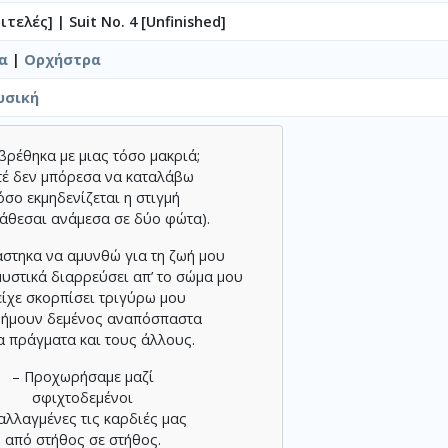
μιτελές]
|
Suit No. 4 [Unfinished]
α
|
Ορχήστρα
υσική
βρέθηκα με μιας τόσο μακριά;
τέ δεν μπόρεσα να καταλάβω
όσο εκμηδενίζεται η στιγμή
κάθεσαι ανάμεσα σε δύο φώτα).
άστηκα να αμυνθώ για τη ζωή μου
μυστικά διαρρεύσει απ’ το σώμα μου
 είχε σκορπίσει τριγύρω μου
 ήμουν δεμένος αναπόσπαστα
α πράγματα και τους άλλους.
– Προχωρήσαμε μαζί
σφιχτοδεμένοι
αλλαγμένες τις καρδιές μας
από στήθος σε στήθος.