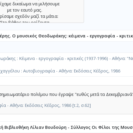
είχαμε δικαίωμα να μιλήσουμε
με τον εαυτό μας.
ρίσαμε σχεδόν μαζί τα μάτια:
Στο βάθος του ορίζοντα
ια πουλιά ασύνταχτα σβήναν.
ρης. Ο μουσικός Θεοδωράκης: κέιμενα - εργογραφία - κριτικέ
αμε ήδη διανύσει περπατώντας
μια μεγάλη απόσταση.
σημείο αυτό που βρισκόμαστε
ράκης : Κέιμενα - εργογραφία - κριτικές (1937-1996) - Αθήνα: 
πορέσαμε να διακρίνουμε
μια κόκκινη πινακίδα.
χαγγέλου : Αυτοβιογραφία - Αθήνα: Εκδόσεις Κέδρος, 1986
με πως μπορεί αυτό να σημαίνει
ποιο ορόσημο που χωρίζει
το παρόν απ’ το μέλλον.
ότε το λουρί της κάσκας στο μάγουλο
σημειωματάριο πολέμου που έγραψε "ευθύς μετά τα Δεκεμβριανά"
σπαθώντας ν’ αναπνεύσουμε
με τον παγωμένο αέρα
α - Αθήνα: Εκδόσεις Κέδρος, 1986 [τ.2, σ.62]
άποια σκέψη που ν’ αντέχει
α σ’ αυτό το θλιβερό τοπίο.
Οι τοίχοι των σπιτιών
κή Βιβλιοθήκη Λίλιαν Βουδούρη - Σύλλογος Οι Φίλοι της Μουσ
οστέλνουν πίσω τρομαγμένοι