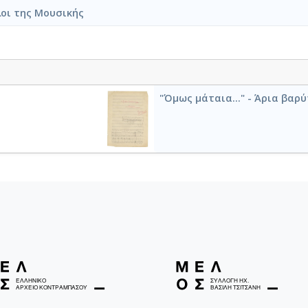
υς ήχους των βημάτων μας.
λοι της Μουσικής
λέπουμε τους ίσκιους μας
καθρεφτίζονται κουρασμένοι
συννεφιασμένα μάτια του ουρανού
θώς περπατούμε προσεχτικά
πιασμένοι χέρι με χέρι
άι στο σύνορο που χαράζει
"Όμως μάταια..." - Άρια βαρύ
ασηκωμένο φρύδι του πολέμου.
π’ τις σκοτεινές πολυκατοικίες
παραμονεύει το τριχωτό
χέρι του Πολύφημου.
Είμαστε πέντε σύντροφοι
πιασμένοι χέρι με χέρι
με την καρδιά ξεπλυμένη
στο χιόνι της νύχτας
αι τα λιβάδια της Άνοιξης
ζωγραφισμένα.
ε λίγο άρχισε ν’ αστράφτει
ν πρώτη φορά τα μάτια μου
δακρύσανε απ’ το φως