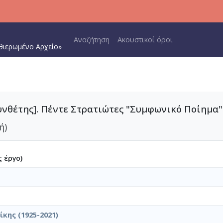
Main navigation
Αναζήτηση
Ακουστικοί όροι
θιερωμένο Αρχείο»
υνθέτης]. Πέντε Στρατιώτες "Συμφωνικό Ποίημα"
ή)
 έργο)
κης (1925-2021)