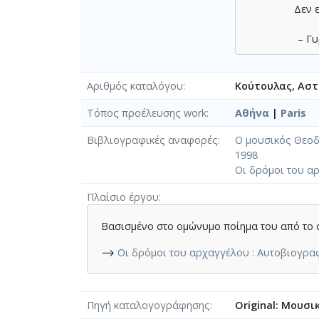
Δεν 
– Γυ
χίλ
Αριθμός καταλόγου
Κούτουλας, Αστέ
– Είχ
Τόπος προέλευσης work
Αθήνα
|
Paris
Στο 
Βιβλιογραφικές αναφορές
Ο μουσικός Θεοδω
μ
1998
Οι δρόμοι του αρ
Υποθέσα
κά
Πλαίσιο έργου
– Σφίξαμε τ
Βασισμένο στο ομώνυμο ποίημα του από το 
προ
⟶
Οι δρόμοι του αρχαγγέλου : Αυτοβιογραφί
κ
μέσ
Πηγή καταλογογράφησης
Original: Μουσι
ξαπ