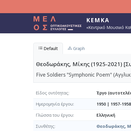
Παράκαμψη προς το κυρίως περιεχόμενο
ΚΕΜΚΑ
«Κεντρικό Μουσικό Κα
Default
Graph
Θεοδωράκης, Μίκης (1925-2021) [Σ
Five Soldiers "Symphonic Poem" (Αγγλικ
Είδος οντότητας
Έργο (αυτοτελές
Ημερομηνία έργου
1950
|
1957-1958
Γλώσσα του έργου
Ελληνική
Συνθέτης
Θεοδωράκης, Μί