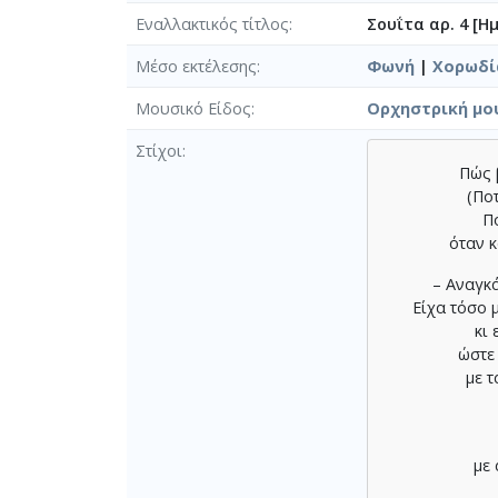
Eναλλακτικός τίτλος
Σουΐτα αρ. 4 [Η
Μέσο εκτέλεσης
Φωνή
|
Χορωδί
Μουσικό Είδος
Ορχηστρική μο
Στίχοι
Πώς 
(Πο
Π
όταν 
– Αναγκ
Είχα τόσο 
κι
ώστε
με τ
με 