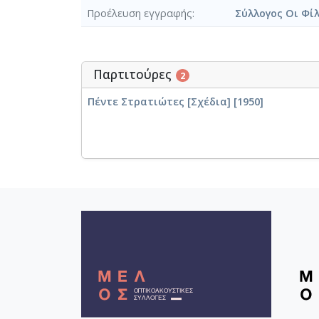
το
Προέλευση εγγραφής
Σύλλογος Οι Φί
Β
να 
μες στα 
κα
Παρτιτούρες
2
πλ
Πέντε Στρατιώτες [Σχέδια] [1950]
το αν
Πίσω α
κ
Σ
Τη