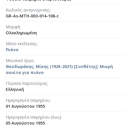
[Φάκελος] GR-As-MTH-003-Sc-005-042-Το πανηγ
[Φάκελος] GR-As-MTH-003-Sc-005-043-Passacagl
Κωδικός αναγνώρισης
[Φάκελος] GR-As-MTH-003-Sc-005-044-Το πανηγ
GR-As-MTH-003-014-108-c
[Φάκελος] GR-As-MTH-003-Sc-005-045-Μαργαρί
Μορφή
[Φάκελος] GR-As-MTH-003-Sc-006-046-Σημειώσ
Ολοκληρωμένη
[Φάκελος] GR-As-MTH-003-Sc-006-047-Ασκήσει
[Φάκελος] GR-As-MTH-003-Sc-006-048-Της Εξορ
Μέσο εκτέλεσης
[Φάκελος] GR-As-MTH-003-Sc-006-049-Έργο γι
Πιάνο
[Φάκελος] GR-As-MTH-003-Sc-006-050-Παιδικό 
Μουσικό έργο
[Φάκελος] GR-As-MTH-003-Sc-006-051-Τρίο [19
Θεοδωράκης, Μίκης (1925-2021) [Συνθέτης]. Μικρή
[Φάκελος] GR-As-MTH-003-Sc-006-052-Θέματα κ
σουίτα για πιάνο
[Φάκελος] GR-As-MTH-003-Sc-006-053-Πρελούντ
[Φάκελος] GR-As-MTH-003-Sc-007-054-Σουΐτα γ
Γλώσσα παρτιτούρας
[Φάκελος] GR-As-MTH-003-Sc-007-055-Το Πανηγ
Ελληνική
[Φάκελος] GR-As-MTH-003-Sc-007-056-Σεξτέτο [
Ημερομηνία τεκμηρίου
[Φάκελος] GR-As-MTH-003-Sc-007-057-Οιδίπου
01 Αυγούστου 1955
[Φάκελος] GR-As-MTH-003-Sc-007-058-3 Φούγκε
[Φάκελος] GR-As-MTH-003-Sc-008-059-Συμφωνία
Ημερομηνία τεκμηρίου (έως)
05 Αυγούστου 1955
[Φάκελος] GR-As-MTH-003-Sc-008-060-Άνοιξη 