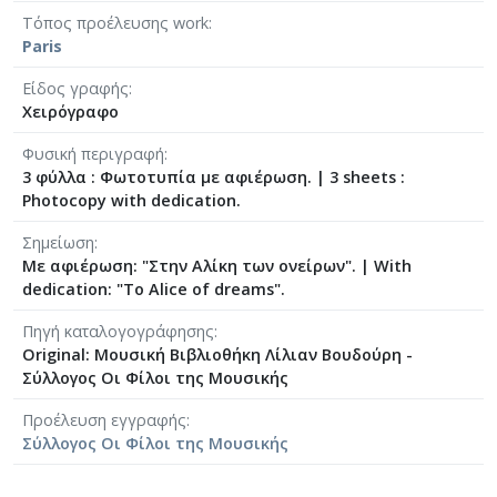
[Φάκελος] GR-As-MTH-003-Sc-008-061-Fuga [19
Τόπος προέλευσης work
[Φάκελος] GR-As-MTH-003-Sc-008-062-Fuga [19
Paris
[Φάκελος] GR-As-MTH-003-Sc-008-063-Έρως και
Είδος γραφής
[Φάκελος] GR-As-MTH-003-Sc-008-064-Ασκήσεις
Χειρόγραφο
[Φάκελος] GR-As-MTH-003-Sc-008-065-Fuga [19
[Φάκελος] GR-As-MTH-003-Sc-008-066-Εισαγωγή
Φυσική περιγραφή
[Φάκελος] GR-As-MTH-003-Sc-008-067-Σχέδια [
3 φύλλα : Φωτοτυπία με αφιέρωση.
|
3 sheets :
[Φάκελος] GR-As-MTH-003-Sc-008-068-Σπουδή γι
Photocopy with dedication.
[Φάκελος] GR-As-MTH-003-Sc-008-069-Εσπεριν
Σημείωση
[Φάκελος] GR-As-MTH-003-Sc-008-070-Πρελούδ
Με αφιέρωση: "Στην Αλίκη των ονείρων". | With
[Φάκελος] GR-As-MTH-003-Sc-009-071-Etude pour
dedication: "To Alice of dreams".
[Φάκελος] GR-As-MTH-003-Sc-009-072-Ελεγείο 
[Φάκελος] GR-As-MTH-003-Sc-009-073-Fuga [19
Πηγή καταλογογράφησης
Original: Μουσική Βιβλιοθήκη Λίλιαν Βουδούρη -
[Φάκελος] GR-As-MTH-003-Sc-009-074-Μελωδία
Σύλλογος Οι Φίλοι της Μουσικής
[Φάκελος] GR-As-MTH-003-Sc-009-075-Fuga [19
[Φάκελος] GR-As-MTH-003-Sc-009-076-Το Κοιμη
Προέλευση εγγραφής
[Φάκελος] GR-As-MTH-003-Sc-009-077-Πρελούδι
Σύλλογος Οι Φίλοι της Μουσικής
[Φάκελος] GR-As-MTH-003-Sc-009-078-Αετός, Κ
[Φάκελος] GR-As-MTH-003-Sc-009-079-Δημοτικά