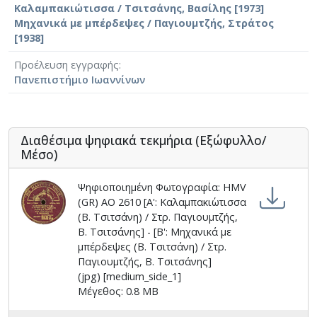
Καλαμπακιώτισσα / Τσιτσάνης, Βασίλης [1973]
Μηχανικά με μπέρδεψες / Παγιουμτζής, Στράτος
[1938]
Προέλευση εγγραφής
Πανεπιστήμιο Ιωαννίνων
Διαθέσιμα ψηφιακά τεκμήρια (Εξώφυλλο/
Μέσο)
Ψηφιοποιημένη Φωτογραφία: HMV
(GR) AO 2610 [Α': Καλαμπακι΄ωτισσα
(Β. Τσιτσάνη) / Στρ. Παγιουμτζής,
Β. Τσιτσάνης] - [Β': Μηχανικά με
μπέρδεψες (Β. Τσιτσάνη) / Στρ.
Παγιουμτζής, Β. Τσιτσάνης]
(jpg) [medium_side_1]
Μέγεθος: 0.8 MB