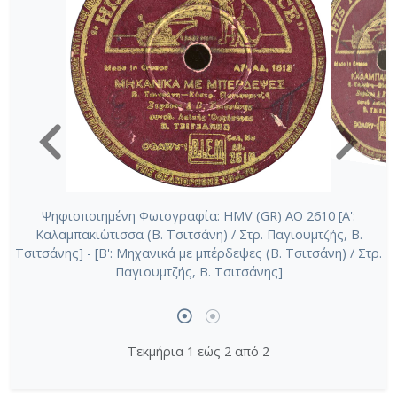
Ψηφιοποιημένη Φωτογραφία: HMV (GR) AO 2610 [Α':
Καλαμπακι΄ωτισσα (Β. Τσιτσάνη) / Στρ. Παγιουμτζής, Β.
Τσιτσάνης] - [Β': Μηχανικά με μπέρδεψες (Β. Τσιτσάνη) / Στρ.
Παγιουμτζής, Β. Τσιτσάνης]
Τεκμήρια 1 εώς 2 από 2