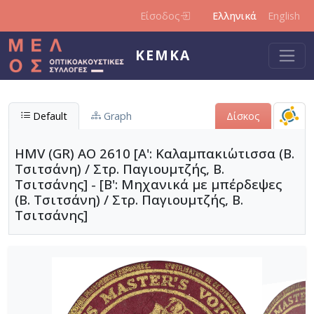
Παράκαμψη προς το κυρίως περιεχόμενο
Είσοδος
Ελληνικά
English
ΚΕΜΚΑ
Default
Graph
Δίσκος
HMV (GR) AO 2610 [Α': Καλαμπακι΄ωτισσα (Β.
Τσιτσάνη) / Στρ. Παγιουμτζής, Β.
Τσιτσάνης] - [Β': Μηχανικά με μπέρδεψες
(Β. Τσιτσάνη) / Στρ. Παγιουμτζής, Β.
Τσιτσάνης]