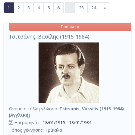
Περιορισμός αποτελεσμάτων με τη χρήση επιπλέον κ
(current)
1
2
3
4
5
6
...
23
24
»
Πρόσωπο
Τσιτσάνης, Βασίλης (1915-1984)
Όνομα σε άλλη γλώσσα:
Tsitsanis, Vassilis (1915-1984)
[Αγγλική]
Ημερομηνίες:
18/01/1915 - 18/01/1984
Τόπος γέννησης:
Τρίκαλα