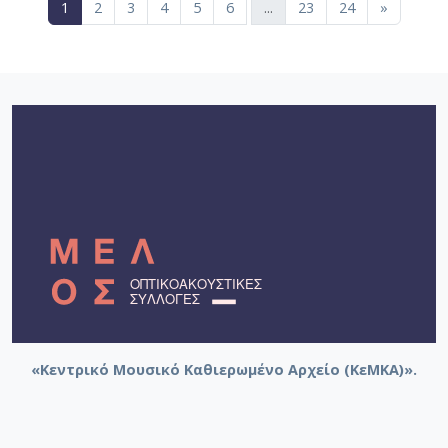
(current)
1
2
3
4
5
6
...
23
24
»
«Κεντρικό Μουσικό Καθιερωμένο Αρχείο (ΚεΜΚΑ)».