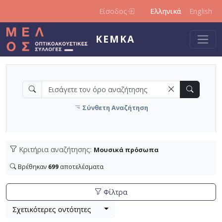
Παράκαμψη προς το κυρίως περιεχόμενο
Είσοδος
Ελληνικά
English
ΚΕΜΚΑ
Σύνθετη Αναζήτηση
Κριτήρια αναζήτησης:
Μουσικά πρόσωπα
Βρέθηκαν
699
αποτελέσματα
Φίλτρα
Βρέθηκαν
Λίστα μετα τα αποτελέσματα αναζήτησης:
699
αποτελέσματα , σύνολο σελίδων 24.
Σχετικότερες οντότητες
Εφαρμοζόμενα κριτήρια αναζήτησης:
Μουσικά πρόσωπα
Ακύρωση των κριτηρίων αναζή