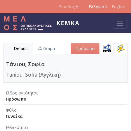
Παράκαμψη προς το κυρίως περιεχόμενο
Είσοδος
Ελληνικά
English
ΚΕΜΚΑ
Default
Graph
Πρόσωπο
Τάνιου, Σοφία
Taniou, Sofia (Αγγλική)
Είδος οντότητας
Πρόσωπο
Φύλο
Γυναίκα
Εθνικότητα