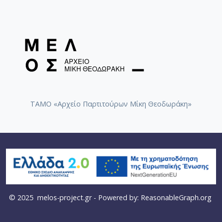
ΤΑΜΟ «Αρχείο Παρτιτούρων Μίκη Θεοδωράκη»
© 2025
melos-project.gr
- Powered by:
ReasonableGraph.org