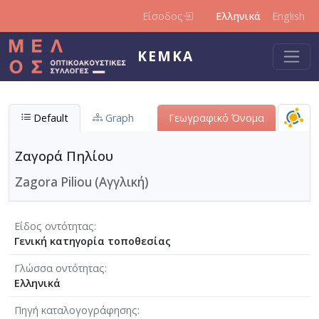
Παράκαμψη προς το κυρίως περιεχόμενο
Είσοδος
Ελληνικά
English
ΚΕΜΚΑ
Default
Graph
Γεωγραφικό Όνομα
Ζαγορά Πηλίου
Zagora Piliou (Αγγλική)
Είδος οντότητας
Γενική κατηγορία τοποθεσίας
Γλώσσα οντότητας
Ελληνικά
Πηγή καταλογογράφησης