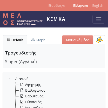
Παράκαμψη προς το κυρίως περιεχόμενο
Είσοδος
Ελληνικά
English
ΚΕΜΚΑ
Default
Graph
Μουσικό μέσο
Τραγουδιστής
Singer (Αγγλική)
Φωνή
Αφηγητής
Βαθύφωνος
Βαρύτονος
Ηθοποιός
Κοντράλτο