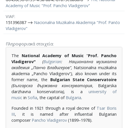
Academy of Music "Prof. Pancho Vladigerov"
VIAF
151396387 ⟶
Nacionalna Muzikalna Akademija "Prof. Pančo
Vladigerov"
Πληροφοριακά στοιχεία
The
National Academy of Music
"
Prof. Pancho
Vladigerov"
(
Bulgarian
:
Национална музикална
академия „Панчо Владигеров“
,
Natsionalna muzikalna
akademia „Pancho Vladigerov“
),
also known under its
former name, the
Bulgarian State Conservatoire
(Българска държавна консерватория,
Balgarska
darzhavna konservatoria
),
is a
university of
music
in
Sofia
, the capital of
Bulgaria
.
Founded in 1921 through a royal decree of
Tsar
Boris
III
, it is named after influential Bulgarian
composer
Pancho Vladigerov
(1899–1978).