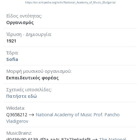
https://en.wikipedia.org/wiki/National_Academy_of_Music_(Bulgaria)
Είδος οντότητας
Οργανισμός
Ίδρυση - Δημιουργία
1921
Έδρα
Sofia
Μορφή μουσικού οργανισμού
Εκπαιδευτικός φορέας
Σχετικές ιστοσελίδες
Πατήστε εδώ
Wikidata
Q3658212 ⟶
National Academy of Music Prof. Pancho
Vladigerov
MusicBrainz
d0436c90-6139-4f5a-aa4c-87a73e6adaf8 ⟶
The National