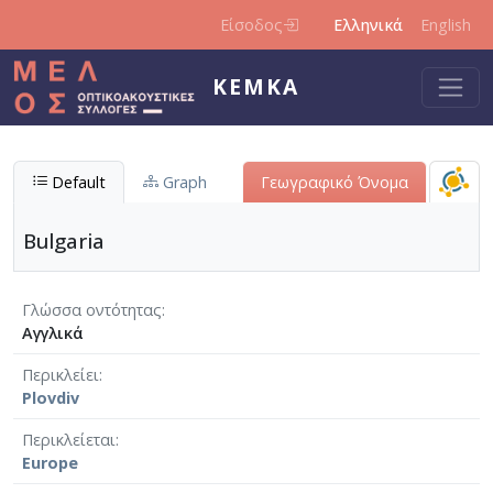
Παράκαμψη προς το κυρίως περιεχόμενο
Είσοδος
Ελληνικά
English
ΚΕΜΚΑ
Default
Graph
Γεωγραφικό Όνομα
Bulgaria
Γλώσσα οντότητας
Αγγλικά
Περικλείει
Plovdiv
Περικλείεται
Europe