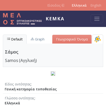
Παράκαμψη προς το κυρίως περιεχόμενο
Είσοδος
Ελληνικά
English
ΚΕΜΚΑ
Default
Graph
Γεωγραφικό Όνομα
Σάμος
Samos (Αγγλική)
Είδος οντότητας
Γενική κατηγορία τοποθεσίας
Γλώσσα οντότητας
Ελληνικά