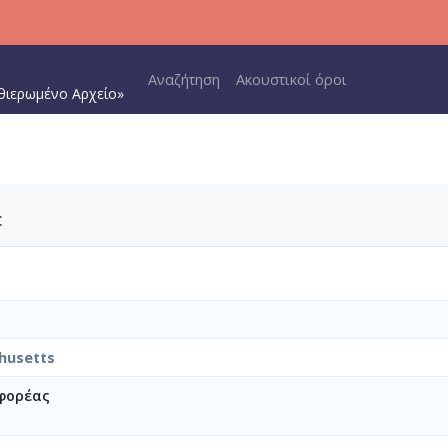
Main navigation
Αναζήτηση
Ακουστικοί όροι
θιερωμένο Αρχείο»
c
husetts
φορέας