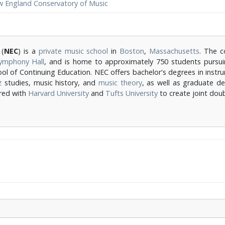
 England Conservatory of Music
(
NEC
) is a
private
music school
in
Boston
,
Massachusetts
. The c
ymphony Hall
, and is home to approximately 750 students pursu
ol of Continuing Education. NEC offers bachelor's degrees in instr
z
studies, music history, and
music theory
, as well as graduate de
red with
Harvard University
and
Tufts University
to create joint dou