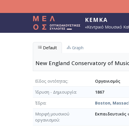
Παράκαμψη προς το κυρίως περιεχόμενο
ΚΕΜΚΑ
«Κεντρικό Μουσικό Κα
Default
Graph
New England Conservatory of Musi
Είδος οντότητας
Οργανισμός
Ίδρυση - Δημιουργία
1867
Έδρα
Boston, Massac
Μορφή μουσικού
Εκπαιδευτικός 
οργανισμού