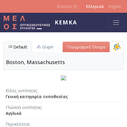
Παράκαμψη προς το κυρίως περιεχόμενο
Είσοδος
Ελληνικά
English
ΚΕΜΚΑ
Default
Graph
Γεωγραφικό Όνομα
Boston, Massachusetts
Είδος οντότητας
Γενική κατηγορία τοποθεσίας
Γλώσσα οντότητας
Αγγλικά
Περικλείεται