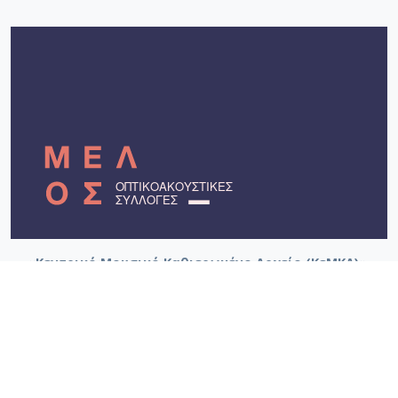
«Κεντρικό Μουσικό Καθιερωμένο Αρχείο (ΚεΜΚΑ)».