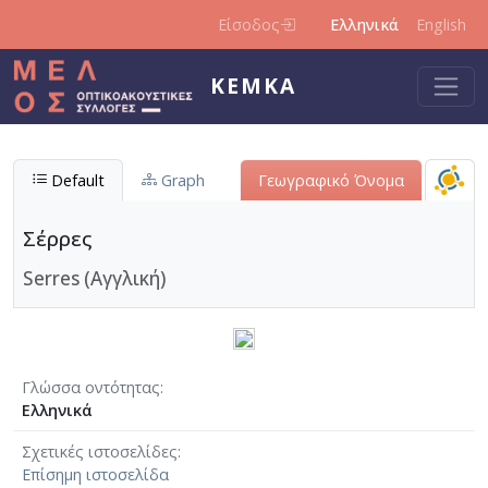
Παράκαμψη προς το κυρίως περιεχόμενο
Είσοδος
Ελληνικά
English
ΚΕΜΚΑ
Default
Graph
Γεωγραφικό Όνομα
Σέρρες
Serres (Αγγλική)
Γλώσσα οντότητας
Ελληνικά
Σχετικές ιστοσελίδες
Επίσημη ιστοσελίδα