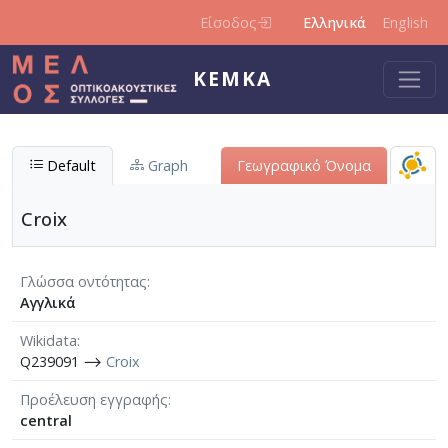
Παράκαμψη προς το κυρίως περιεχόμενο
Είσοδος
Ελληνικά
English
ΚΕΜΚΑ
Default
Graph
Γεωγραφικό Όνομα
Croix
Γλώσσα οντότητας
Αγγλικά
Wikidata
Q239091 ⟶
Croix
Προέλευση εγγραφής
central