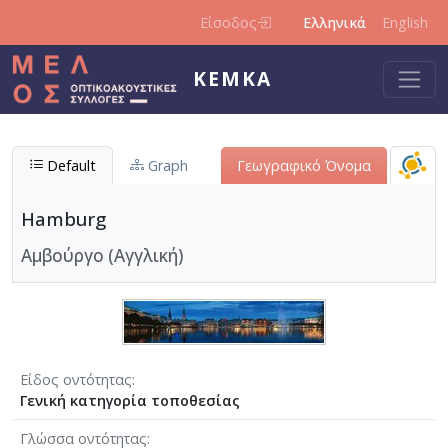
Παράκαμψη προς το κυρίως περιεχόμενο
Είσοδος
Ελληνικά
English
ΚΕΜΚΑ
Default
Graph
Γεωγραφικό Όνομα
Hamburg
Αμβούργο (Αγγλική)
Είδος οντότητας
Γενική κατηγορία τοποθεσίας
Γλώσσα οντότητας