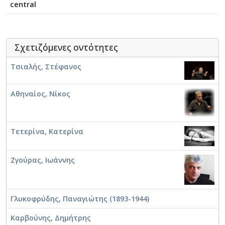
Ομποΐστας
central
Παιδαγωγός
Πιανίστας
Σαξοφωνίστας
Σχετιζόμενες οντότητες
Στιχουργός
Συνθέτης
Τσιαλής, Στέφανος
Τουμπίστας
Τραγουδιστής
Αθηναίος, Νίκος
Τραγουδοποιός
Τρομπετίστας
Τσελίστας
Τετερίνα, Κατερίνα
Τυμπανίστας
Φλαουτίστας
Ζγούρας, Ιωάννης
Γλυκοφρύδης, Παναγιώτης (1893-1944)
Καρβούνης, Δημήτρης