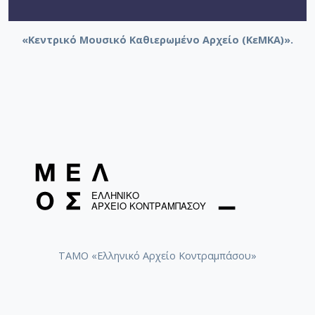
Ευαγγελάτος, Αντίοχος (1902-1981)
«Κεντρικό Μουσικό Καθιερωμένο Αρχείο (ΚεΜΚΑ)».
Τρικολίδης, Κάρολος (1947-2022)
Καρύδης, Μιλτιάδης (1923-1998)
Φιδετζής, Βύρων
ΤΑΜΟ «Ελληνικό Αρχείο Κοντραμπάσου»
Λογιάδης, Μίλτος
Συμεωνίδης, Βλαδίμηρος