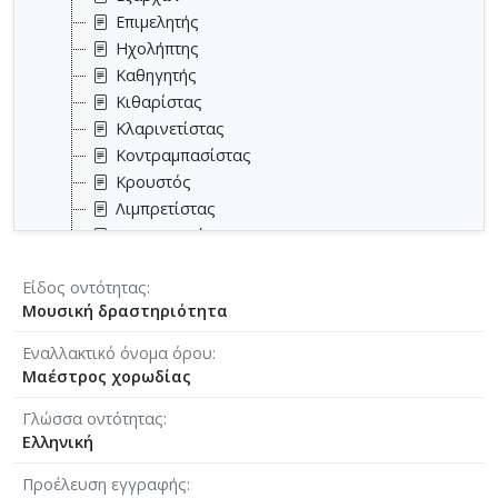
Επιμελητής
Ηχολήπτης
Καθηγητής
Κιθαρίστας
Κλαρινετίστας
Κοντραμπασίστας
Κρουστός
Λιμπρετίστας
Μεταγραφέας
Μονωδός
Είδος οντότητας
Μουσικοθεωρητικός
Μουσική δραστηριότητα
Μουσικοκριτικός
Μουσικολόγος
Εναλλακτικό όνομα όρου
Μουσικοπαιδαγωγός
Μαέστρος χορωδίας
Μουσικός
Γλώσσα οντότητας
Μουσικός εκδότης
Ελληνική
Μουσικός επιμελητής
Μουσικός παραγωγός
Προέλευση εγγραφής