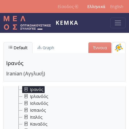
Παράκαμψη προς το κυρίως περιεχόμενο
Αυστριακός
Είσοδος
Ελληνικά
English
Βέλγος
Βενεζουελανός
ΚΕΜΚΑ
Βούλγαρος
Βρετανός
Γάλλος
Default
Graph
Έννοια
Γερμανός
Δανός
Εβραίος
Ιρανός
Ελβετός
Iranian (Αγγλική)
Έλληνας
Ιάπωνας
Ιρανός
Ιρλανδός
Ισλανδός
Ισπανός
Ιταλός
Καναδός