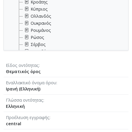
Κροάτης
Κύπριος
Ολλανδός
Ουκρανός
Ρουμάνος
Ρώσος
Σέρβος
Σουηδός
Τούρκος
Είδος οντότητας
Τσέχος
Θεματικός όρος
Φινλανδός
Εναλλακτικό όνομα όρου
Ιρανή (Ελληνική)
Γλώσσα οντότητας
Ελληνική
Προέλευση εγγραφής
central