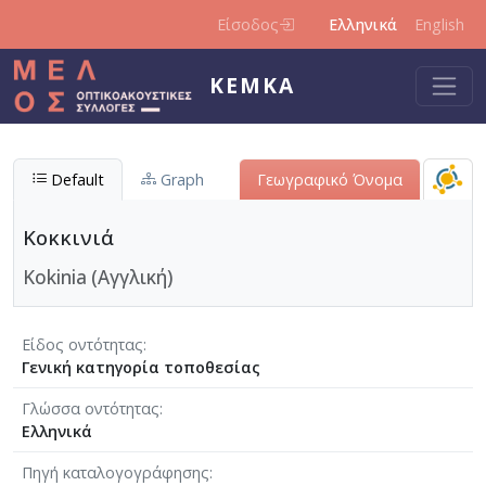
Παράκαμψη προς το κυρίως περιεχόμενο
Είσοδος
Ελληνικά
English
ΚΕΜΚΑ
Default
Graph
Γεωγραφικό Όνομα
Κοκκινιά
Kokinia (Αγγλική)
Είδος οντότητας
Γενική κατηγορία τοποθεσίας
Γλώσσα οντότητας
Ελληνικά
Πηγή καταλογογράφησης