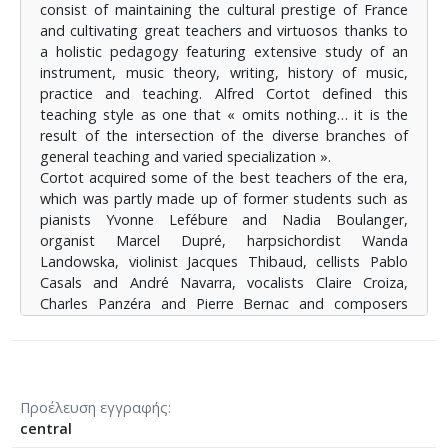
consist of maintaining the cultural prestige of France
and cultivating great teachers and virtuosos thanks to
a holistic pedagogy featuring extensive study of an
instrument, music theory, writing, history of music,
practice and teaching. Alfred Cortot defined this
teaching style as one that « omits nothing… it is the
result of the intersection of the diverse branches of
general teaching and varied specialization ».
Cortot acquired some of the best teachers of the era,
which was partly made up of former students such as
pianists Yvonne Lefébure and Nadia Boulanger,
organist Marcel Dupré, harpsichordist Wanda
Landowska, violinist Jacques Thibaud, cellists Pablo
Casals and André Navarra, vocalists Claire Croiza,
Charles Panzéra and Pierre Bernac and composers
Georges Eneso, Paul Dukas and Arthur Honegger.
⟶
Πατήστε εδώ
Προέλευση εγγραφής
central