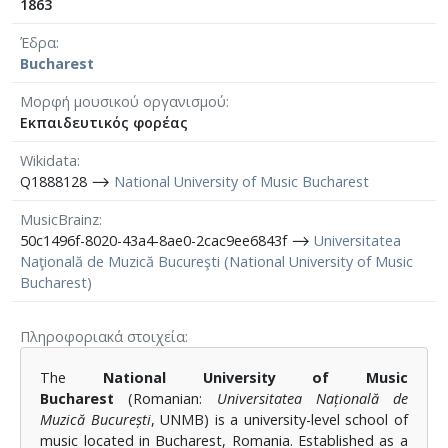
1863
Έδρα
Bucharest
Μορφή μουσικού οργανισμού
Εκπαιδευτικός φορέας
Wikidata
Q1888128 ⟶
National University of Music Bucharest
MusicBrainz
50c1496f-8020-43a4-8ae0-2cac9ee6843f ⟶
Universitatea
Naţională de Muzică Bucureşti (National University of Music
Bucharest)
Πληροφοριακά στοιχεία
The
National University of Music
Bucharest
(Romanian:
Universitatea Națională de
Muzică București
, UNMB) is a university-level school of
music located in Bucharest, Romania. Established as a