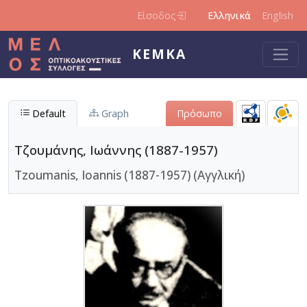
Παράκαμψη προς το κυρίως περιεχόμενο
Είσοδος
Ελληνικά
English
ΚΕΜΚΑ
Default
Graph
Πρόσωπο
Τζουμάνης, Ιωάννης (1887-1957)
Tzoumanis, Ioannis (1887-1957) (Αγγλική)