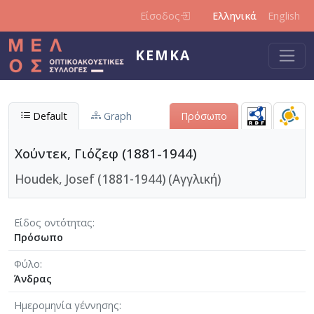
Παράκαμψη προς το κυρίως περιεχόμενο
Είσοδος
Ελληνικά
English
ΚΕΜΚΑ
Default
Graph
Πρόσωπο
Χούντεκ, Γιόζεφ (1881-1944)
Houdek, Josef (1881-1944) (Αγγλική)
Είδος οντότητας
Πρόσωπο
Φύλο
Άνδρας
Ημερομηνία γέννησης