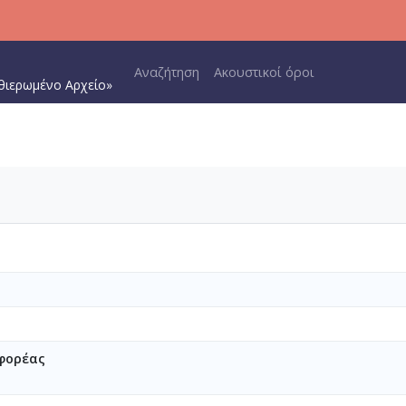
Main navigation
Αναζήτηση
Ακουστικοί όροι
θιερωμένο Αρχείο»
φορέας