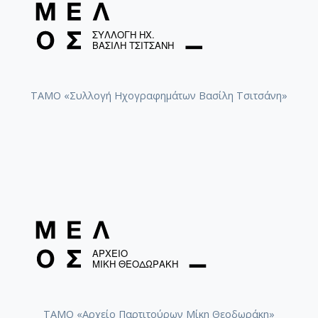
ΤΑΜΟ «Συλλογή Ηχογραφημάτων Βασίλη Τσιτσάνη»
ΤΑΜΟ «Αρχείο Παρτιτούρων Μίκη Θεοδωράκη»