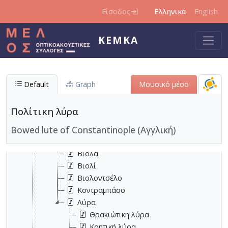
Παράκαμψη προς το κυρίως περιεχόμενο
Είσοδος
Ελληνικά
English
ΚΕΜΚΑ
Default
Graph
Μουσικό μέσο
Μουσικά όργανα
Πολίτικη λύρα
Έγχορδα μουσικά όργανα
Bowed lute of Constantinople (Αγγλική)
Νυκτά έγχορδα μουσικά όργανα
Τοξωτά έγχορδα μουσικά όργανα
Βιόλα
Βιολί
Βιολοντσέλο
Κοντραμπάσο
Λύρα
Θρακιώτικη λύρα
Κρητική λύρα