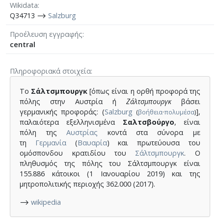
Wikidata
Q34713 ⟶
Salzburg
Προέλευση εγγραφής
central
Πληροφοριακά στοιχεία
Το
Σάλτσμπουργκ
[όπως είναι η ορθή προφορά της
πόλης στην Αυστρία ή
Ζάλτσμπουργκ
βάσει
γερμανικής προφοράς: (
Salzburg
],
(
βοήθεια
·
πολυμέσα
)
παλαιότερα εξελληνισμένα
Σαλτσβούργο
, είναι
πόλη της
Αυστρίας
κοντά στα σύνορα με
τη
Γερμανία
(
Βαυαρία
) και πρωτεύουσα του
ομόσπονδου κρατιδίου του
Σάλτσμπουργκ
. Ο
πληθυσμός της πόλης του Σάλτσμπουργκ είναι
155.886 κάτοικοι (1 Ιανουαρίου 2019) και της
μητροπολιτικής περιοχής 362.000 (2017).
⟶
wikipedia