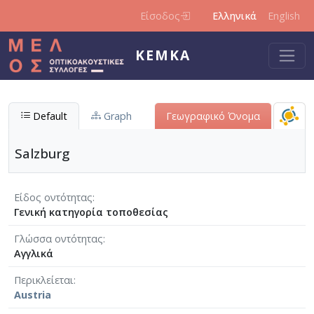
Παράκαμψη προς το κυρίως περιεχόμενο
Είσοδος
Ελληνικά
English
ΚΕΜΚΑ
Default
Graph
Γεωγραφικό Όνομα
Salzburg
Είδος οντότητας
Γενική κατηγορία τοποθεσίας
Γλώσσα οντότητας
Αγγλικά
Περικλείεται
Austria