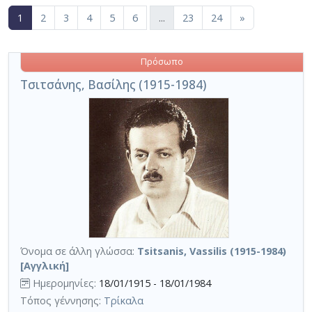
(current)
1
2
3
4
5
6
...
23
24
»
Πρόσωπο
Τσιτσάνης, Βασίλης (1915-1984)
Όνομα σε άλλη γλώσσα:
Tsitsanis, Vassilis (1915-1984)
[Αγγλική]
Ημερομηνίες:
18/01/1915 - 18/01/1984
Τόπος γέννησης:
Τρίκαλα