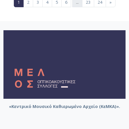
(current)
1
2
3
4
5
6
...
23
24
»
«Κεντρικό Μουσικό Καθιερωμένο Αρχείο (ΚεΜΚΑ)».