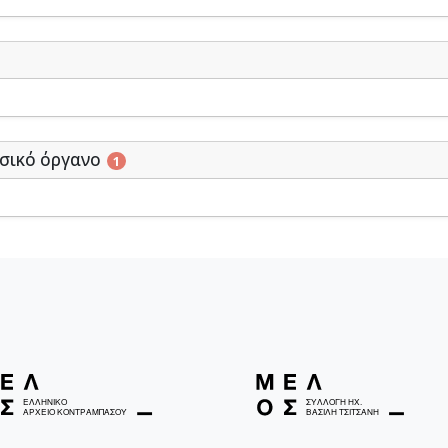
σικό όργανο
1