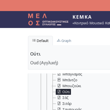
Παράκαμψη προς το κυρίως περιεχόμενο
Μουσικά όργανα
ΚΕΜΚΑ
Έγχορδα μουσικά όργανα
«Κεντρικό Μουσικό Κα
Νυκτά έγχορδα μουσικά όργαν
Άρπα
Ηλεκτρικό Μπάσο
Default
Graph
Κανονάκι
Κιθάρα
Ούτι
Λαούτο
Oud (Αγγλική)
Μαντόλα
Μαντολίνο
Μπαγλαμάς
Μπάντζο
Μπουζούκι
Ούτι
Σάζ
Σιτάρ
Ταμπουράς