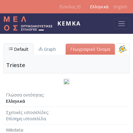
Παράκαμψη προς το κυρίως περιεχόμενο
Είσοδος
Ελληνικά
English
ΚΕΜΚΑ
Default
Graph
Γεωγραφικό Όνομα
Trieste
Γλώσσα οντότητας
Ελληνικά
Σχετικές ιστοσελίδες
Επίσημη ιστοσελίδα
Wikidata