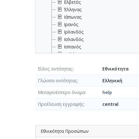
Ελβετός
Έλληνας
Ιάπωνας
Ιρανός
Ιρλανδός
Ισλανδός
Ισπανός
Ιταλός
Καναδός
Είδος οντότητας
Εθνικότητα
Κροάτης
Κύπριος
Γλώσσα οντότητας
Ελληνική
Ολλανδός
Ουκρανός
Μεταγενέστερο όνομα
help
Ρουμάνος
Προέλευση εγγραφής
central
Ρώσος
Σέρβος
Σουηδός
Τούρκος
Εθνικότητα Προσώπων
Τσέχος