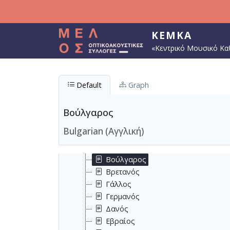
Παράκαμψη προς το κυρίως περιεχόμενο
ΚΕΜΚΑ
«Κεντρικό Μουσικό Κα
Εθνικότητα
Default
Graph
Αμερικανός
Αρμένιος
Αυστραλός
Βούλγαρος
Αυστριακός
Bulgarian (Αγγλική)
Βέλγος
Βενεζουελανός
Βούλγαρος
Βρετανός
Γάλλος
Γερμανός
Δανός
Εβραίος