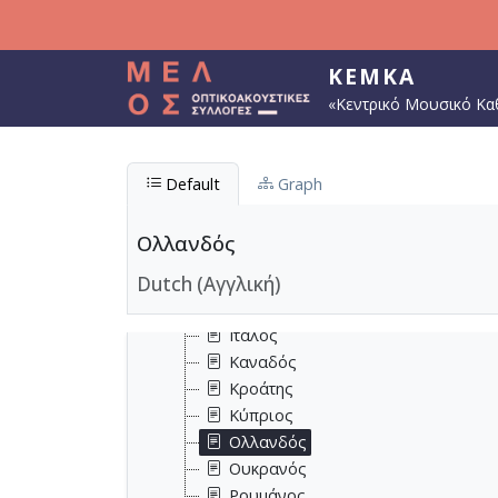
Παράκαμψη προς το κυρίως περιεχόμενο
Βρετανός
Γάλλος
Γερμανός
ΚΕΜΚΑ
Δανός
«Κεντρικό Μουσικό Κα
Εβραίος
Ελβετός
Έλληνας
Default
Graph
Ιάπωνας
Ιρανός
Ολλανδός
Ιρλανδός
Dutch (Αγγλική)
Ισλανδός
Ισπανός
Ιταλός
Καναδός
Κροάτης
Κύπριος
Ολλανδός
Ουκρανός
Ρουμάνος